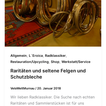
,
,
,
Allgemein
L´Eroica
Radklassiker
,
,
Restauration/Upcycling
Shop
Werkstatt/Service
Raritäten und seltene Felgen und
Schutzbleche
VeloWeltMurnau
/
20. Januar 2018
Wir lieben Radklassiker. Die Suche nach echten
Raritäten und Sammlerstücken ist für uns