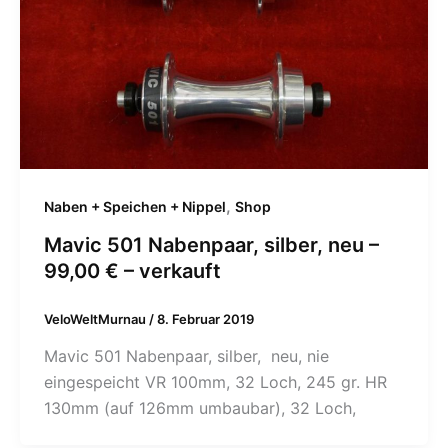
,
Naben + Speichen + Nippel
Shop
Mavic 501 Nabenpaar, silber, neu –
99,00 € – verkauft
VeloWeltMurnau
/
8. Februar 2019
Mavic 501 Nabenpaar, silber, neu, nie
eingespeicht VR 100mm, 32 Loch, 245 gr. HR
130mm (auf 126mm umbaubar), 32 Loch,