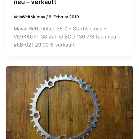
neu – verkauft
VeloWeltMurnau
/
9. Februar 2019
Mavic Kettenblatt 38 Z – Starfish, neu –
VERKAUFT 38 Zähne BCD 130 7/8 fach neu
#KB-021 29,00 € verkauft