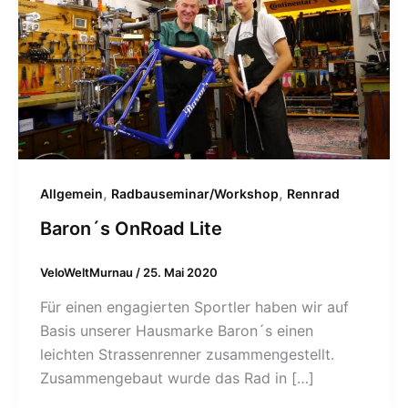
,
,
Allgemein
Radbauseminar/Workshop
Rennrad
Baron´s OnRoad Lite
VeloWeltMurnau
/
25. Mai 2020
Für einen engagierten Sportler haben wir auf
Basis unserer Hausmarke Baron´s einen
leichten Strassenrenner zusammengestellt.
Zusammengebaut wurde das Rad in […]