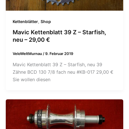
,
Kettenblätter
Shop
Mavic Kettenblatt 39 Z – Starfish,
neu – 29,00 €
VeloWeltMurnau
/
9. Februar 2019
Mavic Kettenblatt 39 Z – Starfish, neu 39
Zähne BCD 130 7/8 fach neu #KB-017 29,00 €
Sie wollen diesen