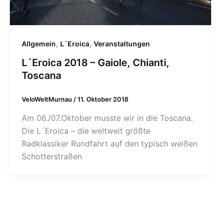
,
,
Allgemein
L´Eroica
Veranstaltungen
L´Eroica 2018 – Gaiole, Chianti,
Toscana
VeloWeltMurnau
/
11. Oktober 2018
Am 06./07.Oktober musste wir in die Toscana.
Die L´Eroica – die weltweit größte
Radklassiker Rundfahrt auf den typisch weißen
Schotterstraßen