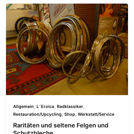
,
,
,
Allgemein
L´Eroica
Radklassiker
,
,
Restauration/Upcycling
Shop
Werkstatt/Service
Raritäten und seltene Felgen und
Schutzbleche