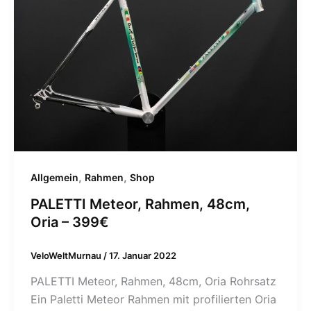
,
,
Allgemein
Rahmen
Shop
PALETTI Meteor, Rahmen, 48cm,
Oria – 399€
VeloWeltMurnau
/
17. Januar 2022
PALETTI Meteor, Rahmen, 48cm, Oria Rohrsatz
Ein Paletti Meteor Rahmen mit profilierten Oria