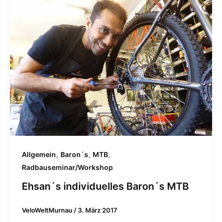
,
,
,
Allgemein
Baron´s
MTB
Radbauseminar/Workshop
Ehsan´s individuelles Baron´s MTB
VeloWeltMurnau
/
3. März 2017