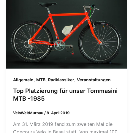
,
,
,
Allgemein
MTB
Radklassiker
Veranstaltungen
Top Platzierung für unser Tommasini
MTB -1985
VeloWeltMurnau
/
8. April 2019
Am 31. März 2019 fand zum zweiten Mal die
Concours Velo in Basel statt. Von maximal 100