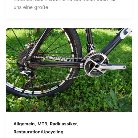
uns eine große
,
,
,
Allgemein
MTB
Radklassiker
Restauration/Upcycling