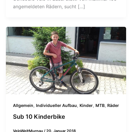
angemeldeten Rädern, sucht […]
,
,
,
,
Allgemein
Individueller Aufbau
Kinder
MTB
Räder
Sub 10 Kinderbike
VeloWeltMurnau
/
20. Januar 2018