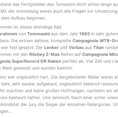
, stand das Fertigstellen des Tomassini doch schon lange au
 Mit der Anmeldung waren auch alle Fragen zur Umsetzung 
t dem Aufbau beginnen.
men ist dieses einmalige Rad.
urahmen
von
Tommasini
aus dem Jahr
1985
in sehr gute
 Basis. Die extrem seltene, komplette
Campagnolo
MTB-Gr
war fest gesetzt. Der
Lenker
und
Vorbau
aus
Titan
rundet
ammen mit den
Ritchey Z-Max
Reifen auf
Campagnolo Mir
nolo SuperRecord OR Naben
perfekt ab. Viel Zeit und L
es Werk gesteckt und wurden belohnt.
enz war unglaublich hart. Die dargebotenen Räder waren al
Sehr, sehr sauber aufgebaut, unglaublich liebevoll restauri
 Wir machten und keine großen Hoffnungen, nachdem wir all
ke bestaunt hatten. Und dennoch. Nach einer schier unend
rkündetet die Jury die Sieger der einzelnen Katergorien. U
sagen…