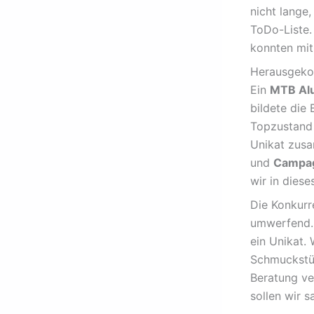
nicht lange
ToDo-Liste.
konnten mi
Herausgekom
Ein
MTB Al
bildete die
Topzustand 
Unikat zus
und
Campag
wir in dies
Die Konkurr
umwerfend. 
ein Unikat.
Schmuckstüc
Beratung ve
sollen wir 