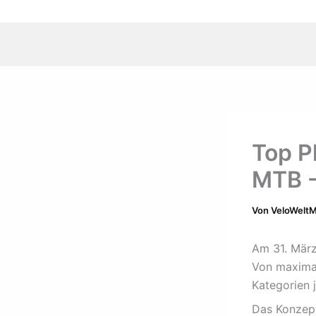
Top P
MTB 
Von
VeloWelt
Am 31. Mär
Von maximal
Kategorien
Das Konzept