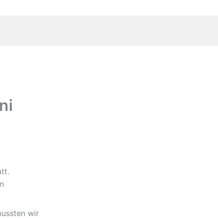
ni
tt.
n
ussten wir