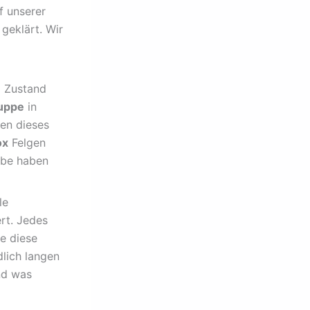
f unserer
geklärt. Wir
m Zustand
uppe
in
en dieses
ox
Felgen
iebe haben
le
ert. Jedes
e diese
lich langen
nd was