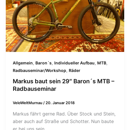
,
,
,
,
Allgemein
Baron´s
Individueller Aufbau
MTB
,
Radbauseminar/Workshop
Räder
Markus baut sein 29″ Baron´s MTB –
Radbauseminar
VeloWeltMurnau
/
20. Januar 2018
Markus fährt gerne Rad. Über Stock und Stein,
aber auch auf Straße und Schotter. Nun baute
er bei uns sein