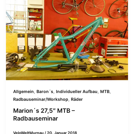
,
,
,
,
Allgemein
Baron´s
Individueller Aufbau
MTB
,
Radbauseminar/Workshop
Räder
Marion´s 27,5″ MTB –
Radbauseminar
VeloWeltMurnau
/
20. Januar 2018