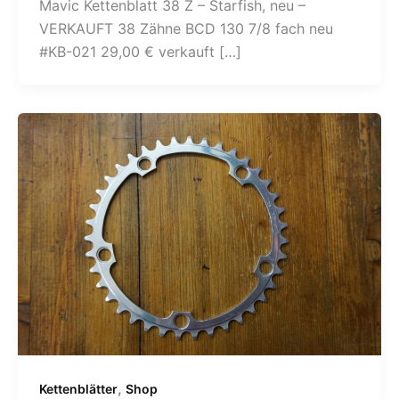
Mavic Kettenblatt 38 Z – Starfish, neu –
VERKAUFT 38 Zähne BCD 130 7/8 fach neu
#KB-021 29,00 € verkauft […]
,
Kettenblätter
Shop