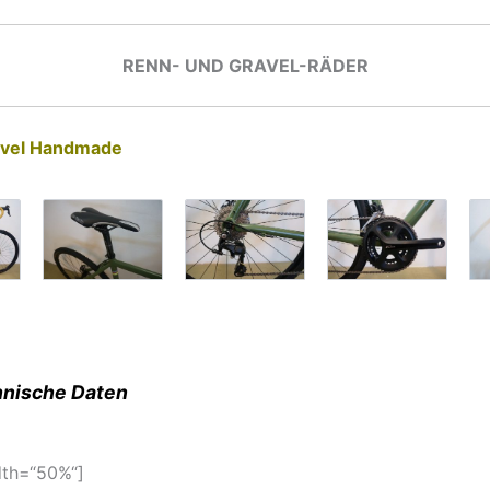
RENN- UND GRAVEL-RÄDER
avel Handmade
nische Daten
dth=“50%“]