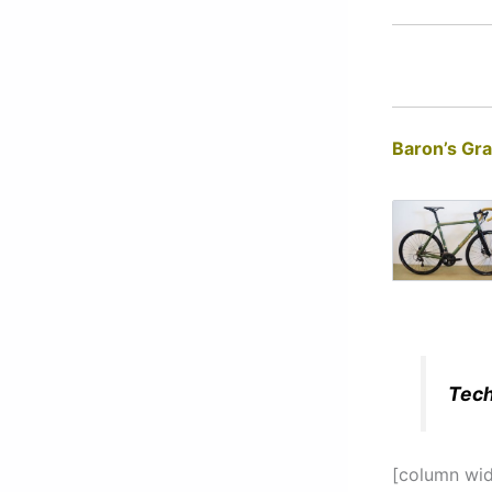
Baron’s Gr
Tech
[column wi