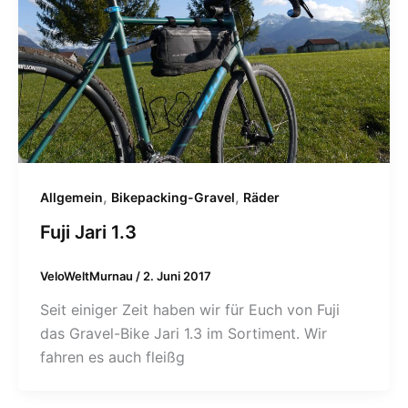
,
,
Allgemein
Bikepacking-Gravel
Räder
Fuji Jari 1.3
VeloWeltMurnau
/
2. Juni 2017
Seit einiger Zeit haben wir für Euch von Fuji
das Gravel-Bike Jari 1.3 im Sortiment. Wir
fahren es auch fleißg