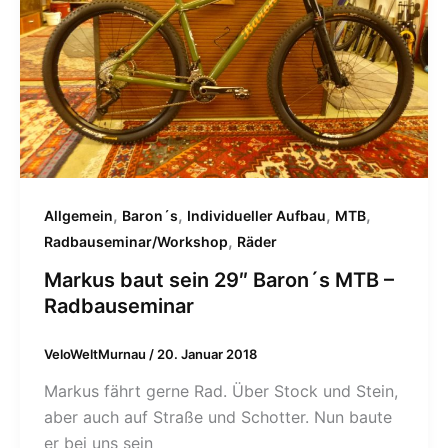
,
,
,
,
Allgemein
Baron´s
Individueller Aufbau
MTB
,
Radbauseminar/Workshop
Räder
Markus baut sein 29″ Baron´s MTB –
Radbauseminar
VeloWeltMurnau
/
20. Januar 2018
Markus fährt gerne Rad. Über Stock und Stein,
aber auch auf Straße und Schotter. Nun baute
er bei uns sein