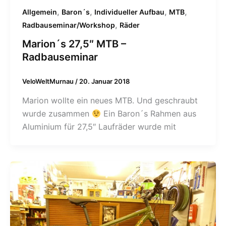
,
,
,
,
Allgemein
Baron´s
Individueller Aufbau
MTB
,
Radbauseminar/Workshop
Räder
Marion´s 27,5″ MTB –
Radbauseminar
VeloWeltMurnau
/
20. Januar 2018
Marion wollte ein neues MTB. Und geschraubt
wurde zusammen
Ein Baron´s Rahmen aus
Aluminium für 27,5″ Laufräder wurde mit