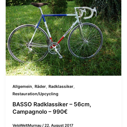
,
,
,
Allgemein
Räder
Radklassiker
Restauration/Upcycling
BASSO Radklassiker – 56cm,
Campagnolo – 990€
VeloWeltMurnau
/
22. August 2017