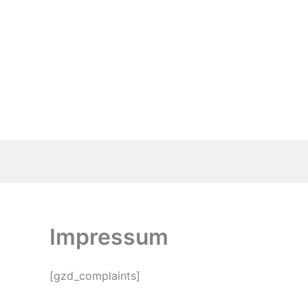
Zum
Inhalt
springen
Impressum
[gzd_complaints]