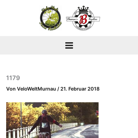
Zum
Inhalt
springen
1179
Von
VeloWeltMurnau
/
21. Februar 2018