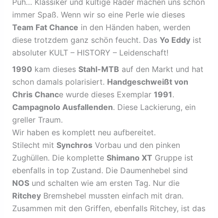
Puh… Klassiker und kultige Räder machen uns schon
immer Spaß. Wenn wir so eine Perle wie dieses
Team Fat Chance
in den Händen haben, werden
diese trotzdem ganz schön feucht. Das
Yo Eddy
ist
absoluter KULT – HISTORY – Leidenschaft!
1990
kam dieses
Stahl-MTB
auf den Markt und hat
schon damals polarisiert.
Handgeschweißt von
Chris Chanc
e wurde dieses Exemplar
1991
.
Campagnolo Ausfallenden
. Diese Lackierung, ein
greller Traum.
Wir haben es komplett neu aufbereitet.
Stilecht mit
Synchros
Vorbau und den pinken
Zughüllen. Die komplette
Shimano XT
Gruppe ist
ebenfalls in top Zustand. Die Daumenhebel sind
NOS
und schalten wie am ersten Tag. Nur die
Ritchey
Bremshebel mussten einfach mit dran.
Zusammen mit den Griffen, ebenfalls Ritchey, ist das