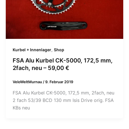
,
Kurbel + Innenlager
Shop
FSA Alu Kurbel CK-5000, 172,5 mm,
2fach, neu – 59,00 €
VeloWeltMurnau
/
9. Februar 2019
FSA Alu Kurbel CK-5000, 172,5 mm, 2fach, neu
2 fach 53/39 BCD 130 mm Isis Drive orig. FSA
KBs neu