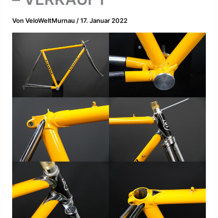
Von
VeloWeltMurnau
/
17. Januar 2022