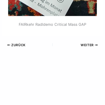
FAIRkehr Radldemo Critical Mass GAP
ZURÜCK
WEITER