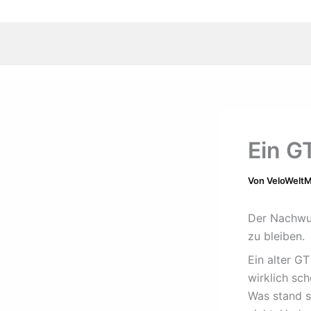
Ein G
Von
VeloWelt
Der Nachwu
zu bleiben.
Ein alter G
wirklich sc
Was stand so