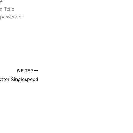
de
n Teile
 passender
WEITER
otter Singlespeed